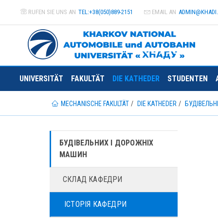
RUFEN SIE UNS AN
TEL:+38(050)889-2151
EMAIL AN
ADMIN@
KHADI
UNIVERSITÄT
FAKULTÄT
DIE KATHEDER
STUDENTEN
MECHANISCHE FAKULTÄT
DIE KATHEDER
БУДІВЕЛЬН
БУДІВЕЛЬНИХ І ДОРОЖНІХ
МАШИН
СКЛАД КАФЕДРИ
ІСТОРІЯ КАФЕДРИ