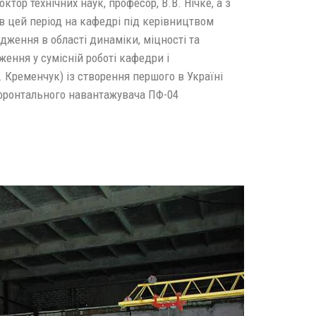
тор технічних наук, професор, В.В. Нічке, а з
е в цей період на кафедрі під керівництвом
ження в області динаміки, міцності та
ення у сумісній роботі кафедри і
 Кременчук) із створення першого в Україні
 фронтального навантажувача ПФ-04