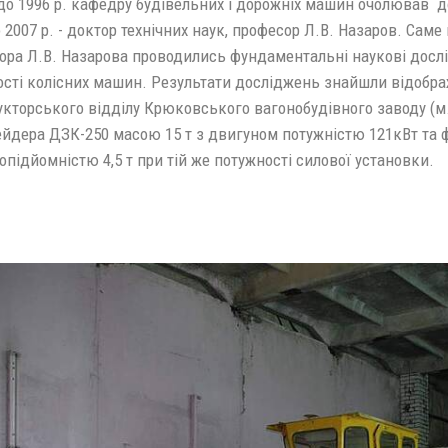
до 1996 р. кафедру будівельних і дорожніх машин очолював док
 2007 р. - доктор технічних наук, професор Л.В. Назаров. Сам
ора Л.В. Назарова проводились фундаментальні наукові дослід
сті колісних машин. Результати досліджень знайшли відображ
кторського відділу Крюковського вагонобудівного заводу (м.
ейдера ДЗК-250 масою 15 т з двигуном потужністю 121кВт та
підйомністю 4,5 т при тій же потужності силової установки.