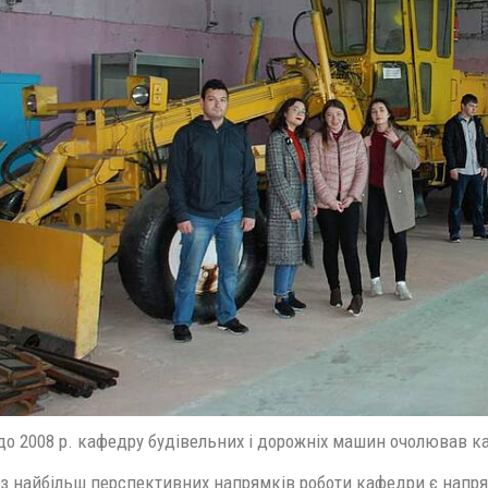
до 2008 р. кафедру будівельних і дорожніх машин очолював к
з найбільш перспективних напрямків роботи кафедри є напр