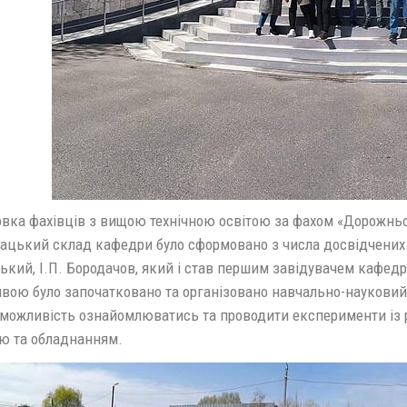
овка фахівців з вищою технічною освітою за фахом «Дорожньо
цький склад кафедри було сформовано з числа досвідчених ін
ький, І.П. Бородачов, який і став першим завідувачем кафедр
ивою було започатковано та організовано навчально-науковий 
можливість ознайомлюватись та проводити експерименти із
ою та обладнанням.