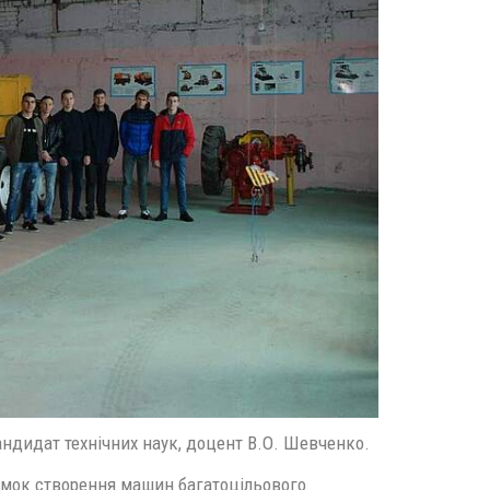
андидат технічних наук, доцент В.О. Шевченко.
ямок створення машин багатоцільового