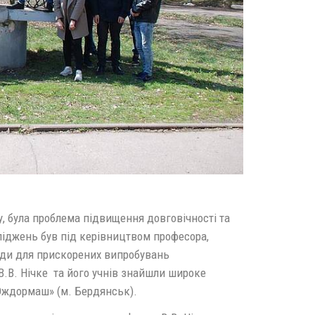
, була проблема підвищення довговічності та
іджень був під керівництвом професора,
тенди для прискорених випробувань
.В. Нічке та його учнів знайшли широке
Юждормаш» (м. Бердянськ).