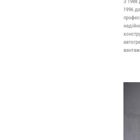
З 1988 
1996 до
профес
надійно
констру
автогр
вантажо