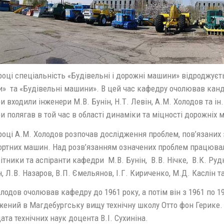
році спеціальність «Будівельні і дорожні машини» відроджуєт
» та «Будівельні машини». В цей час кафедру очолював кандид
 входили інженери М.В. Бунін, Н.Т. Левін, А.М. Холодов та і
 полягав в той час в області динаміки та міцності дорожніх 
 році А.М. Холодов розпочав дослідження проблем, пов’язани
ортних машин. Над розв’язанням означених проблем працювал
ітники та аспіранти кафедри М.В. Бунін, В.В. Нічке, В.К. Руд
, Л.В. Назаров, В.П. Ємельянов, І.Г. Кириченко, М.Д. Каслін та
лодов очолював кафедру до 1961 року, а потім він з 1961 по 
жений в Магдебургську вищу технічну школу Отто фон Герике.
та технічних наук доцента В.І. Сухиніна.