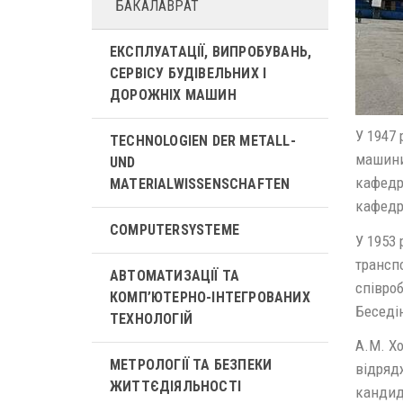
БАКАЛАВРАТ
ЕКСПЛУАТАЦІЇ, ВИПРОБУВАНЬ,
СЕРВІСУ БУДІВЕЛЬНИХ І
ДОРОЖНІХ МАШИН
У 1947 
TECHNOLOGIEN DER METALL-
машини
UND
кафедри
MATERIALWISSENSCHAFTEN
кафедри
COMPUTERSYSTEME
У 1953
трансп
АВТОМАТИЗАЦІЇ ТА
співроб
КОМП’ЮТЕРНО-ІНТЕГРОВАНИХ
Беседін
ТЕХНОЛОГІЙ
А.М. Хо
МЕТРОЛОГІЇ ТА БЕЗПЕКИ
відряд
ЖИТТЄДІЯЛЬНОСТІ
кандида