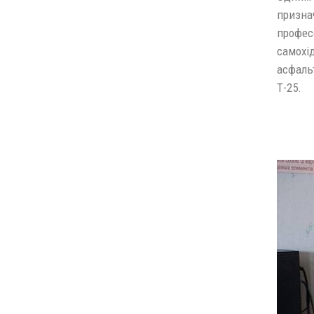
призна
профес
самохі
асфальт
Т-25.