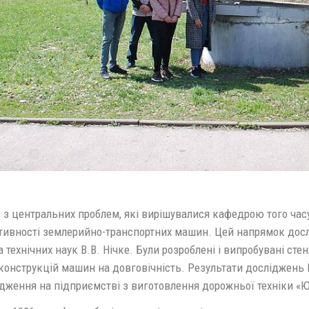
 з центральних проблем, які вирішувалися кафедрою того часу
тивності землерийно-транспортних машин. Цей напрямок досл
 технічних наук В.В. Нічке. Були розроблені і випробувані с
конструкцій машин на довговічність. Результати досліджень В
дження на підприємстві з виготовлення дорожньої техніки «