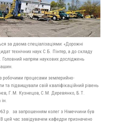
ься за двома спеціалізаціями: «Дорожні
ат технічних наук С.Б. Пінтер, а до складу
н.. Головний напрям наукових досліджень
машин.
х з робочими процесами землерийно-
и та підвищували свій кваліфікаційний рівень
нєв, Г.М. Кузнецов, С.М. Деревянко, Б.Т.
 ін.
1963 р. за запрошенням колег з Німеччини був
 В цей час завідувачем кафедри призначено