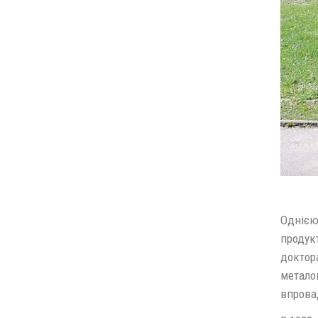
Однією
продук
доктора
метало
впрова