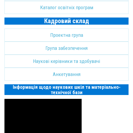
Каталог освітніх програм
Кадровий склад
Проектна група
Група забезпечення
Наукові керівники та здобувачі
Анкетування
Інформація щодо наукових шкіл та матеріально-
технічної бази