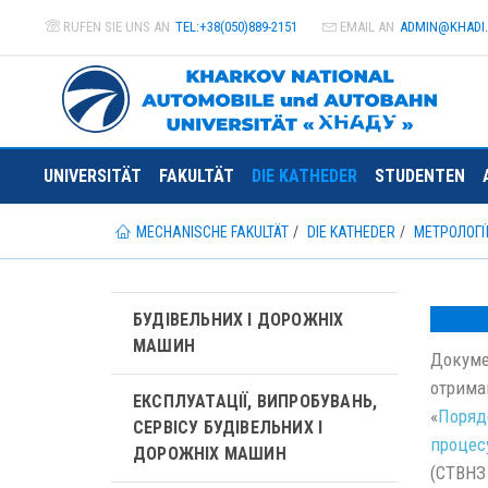
RUFEN SIE UNS AN
TEL:+38(050)889-2151
EMAIL AN
ADMIN@
KHADI
UNIVERSITÄT
FAKULTÄT
DIE KATHEDER
STUDENTEN
MECHANISCHE FAKULTÄT
DIE KATHEDER
МЕТРОЛОГІ
БУДІВЕЛЬНИХ І ДОРОЖНІХ
МАШИН
Докуме
отриман
ЕКСПЛУАТАЦІЇ, ВИПРОБУВАНЬ,
«
Порядо
СЕРВІСУ БУДІВЕЛЬНИХ І
процес
ДОРОЖНІХ МАШИН
(СТВНЗ 