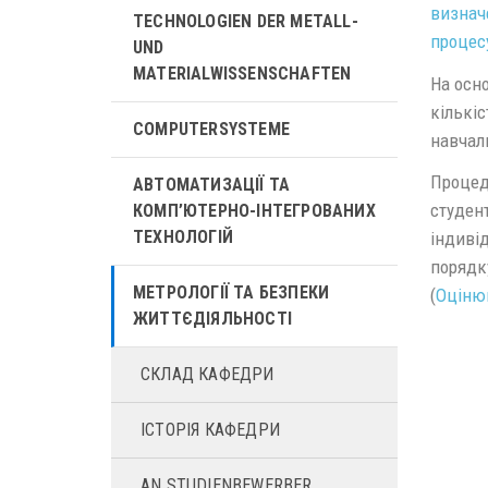
визнач
TECHNOLOGIEN DER METALL-
процес
UND
MATERIALWISSENSCHAFTEN
На осн
кількі
COMPUTERSYSTEME
навчал
Процеду
АВТОМАТИЗАЦІЇ ТА
студент
КОМП’ЮТЕРНО-ІНТЕГРОВАНИХ
ТЕХНОЛОГІЙ
індиві
порядк
МЕТРОЛОГІЇ ТА БЕЗПЕКИ
(
Оцінюв
ЖИТТЄДІЯЛЬНОСТІ
СКЛАД КАФЕДРИ
ІСТОРІЯ КАФЕДРИ
AN STUDIENBEWERBER