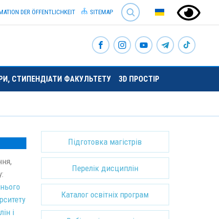
SEARCH
MATION DER ÖFFENTLICHKEIT
SITEMAP
ОРИ, СТИПЕНДІАТИ ФАКУЛЬТЕТУ
3D ПРОСТІР
Підготовка магістрів
ня,
Перелік дисциплін
:
тнього
Каталог освітніх програм
рситету
ін і