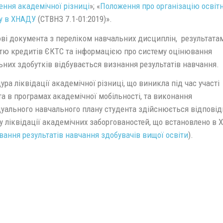
ення академічної різниці
»; «
Положення про організацію освіт
у в ХНАДУ
(СТВНЗ 7.1-01:2019)».
ові документа з переліком навчальних дисциплін, результата
стю кредитів ЄКТС та інформацією про систему оцінювання
ьних здобутків відбувається визнання результатів навчання.
ра ліквідації академічної різниці, що виникла під час участі
а в програмах академічної мобільності, та виконання
дуального навчального плану студента здійснюється відповід
у ліквідації академічних заборгованостей, що встановлено в
ання результатів навчання здобувачів вищої освіти
).