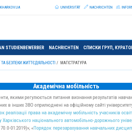
.KHARKOV.
UA
UNIVERSITÄT
NACHRICHTEN
INFOR
AN STUDIENBEWERBER
NACHRICHTEN
СПИСКИ ГРУП, КУРАТ
Ї ТА БЕЗПЕКИ ЖИТТЄДІЯЛЬНОСТІ
МАГІСТРАТУРА
Академічна мобільність
нти, якими регулюється питання визнання результатів навчан
их в інших ЗВО оприлюднені на офіційному сайті університету
к реалізації права на академічну мобільність учасників осві
у Харківського національного автомобільно-дорожнього уніве
70.0-01:2019)»; «
Порядок перезарахування навчальних дисципл