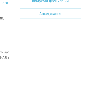
Вибіркові дисципліни
нього
Анкетування
ми,
но до
 ХНАДУ