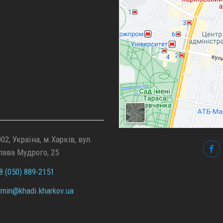
02, Україна, м.Харків, вул.
лава Мудрого, 25
 (050) 889-2151
min@
khadi.kharkov.
ua