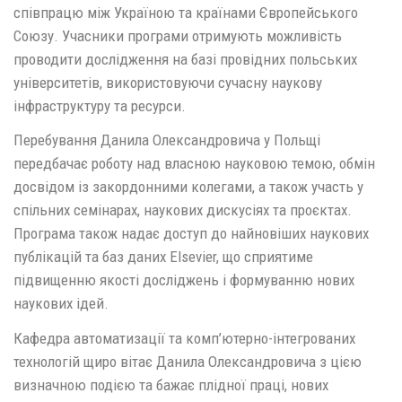
співпрацю між Україною та країнами Європейського
Союзу. Учасники програми отримують можливість
проводити дослідження на базі провідних польських
університетів, використовуючи сучасну наукову
інфраструктуру та ресурси.
Перебування Данила Олександровича у Польщі
передбачає роботу над власною науковою темою, обмін
досвідом із закордонними колегами, а також участь у
спільних семінарах, наукових дискусіях та проєктах.
Програма також надає доступ до найновіших наукових
публікацій та баз даних Elsevier, що сприятиме
підвищенню якості досліджень і формуванню нових
наукових ідей.
Кафедра автоматизації та комп’ютерно-інтегрованих
технологій щиро вітає Данила Олександровича з цією
визначною подією та бажає плідної праці, нових