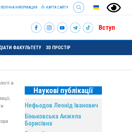
SEARCH
УБЛІЧНА ІНФОРМАЦИЯ
КАРТА САЙТУ
Вступ
НДІАТИ ФАКУЛЬТЕТУ
3D ПРОСТІР
огії в
Наукові публікації
ації,
Нефьодов Леонід Іванович
ти
Біньковська Анжела
сора
Борисівна