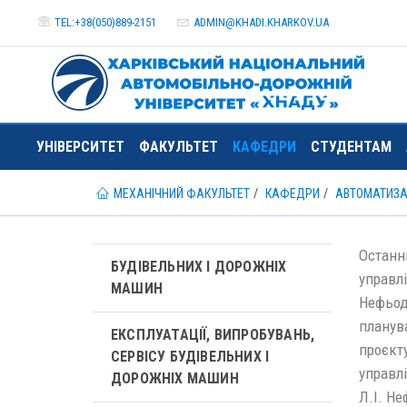
TEL:+38(050)889-2151
ADMIN@
KHADI.KHARKOV.
UA
УНІВЕРСИТЕТ
ФАКУЛЬТЕТ
КАФЕДРИ
СТУДЕНТАМ
МЕХАНІЧНИЙ ФАКУЛЬТЕТ
КАФЕДРИ
АВТОМАТИЗАЦ
Останні
БУДІВЕЛЬНИХ І ДОРОЖНІХ
управлі
МАШИН
Нефьодо
планув
ЕКСПЛУАТАЦІЇ, ВИПРОБУВАНЬ,
проєкту
СЕРВІСУ БУДІВЕЛЬНИХ І
управл
ДОРОЖНІХ МАШИН
Л.І. Не