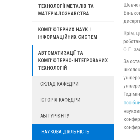
Шевченк
ТЕХНОЛОГІЇ МЕТАЛІВ ТА
Біньков
МАТЕРІАЛОЗНАВСТВА
дисерт
КОМП'ЮТЕРНИХ НАУК І
Крім, 
ІНФОРМАЦІЙНИХ СИСТЕМ
робота
О.Г. з
АВТОМАТИЗАЦІЇ ТА
КОМП’ЮТЕРНО-ІНТЕГРОВАНИХ
За оста
ТЕХНОЛОГІЙ
школою 
універ
СКЛАД КАФЕДРИ
універс
Гедімі
ІСТОРІЯ КАФЕДРИ
посібн
наукови
АБІТУРІЄНТУ
конфер
конфер
НАУКОВА ДІЯЛЬНІСТЬ