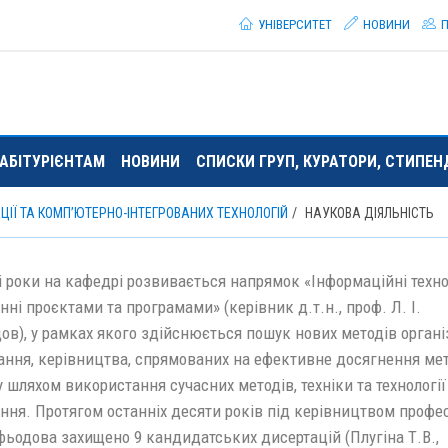
УНІВЕРСИТЕТ
НОВИНИ
П
АБІТУРІЄНТАМ
НОВИНИ
СПИСКИ ГРУП, КУРАТОРИ, СТИПЕ
ІЇ ТА КОМП’ЮТЕРНО-ІНТЕГРОВАНИХ ТЕХНОЛОГІЙ
НАУКОВА ДІЯЛЬНІСТЬ
 роки на кафедрі розвивається напрямок «Інформаційні технол
нні проєктами та програмами» (керівник д.т.н., проф. Л. І.
в), у рамках якого здійснюється пошук нових методів організ
ання, керівництва, спрямованих на ефективне досягнення ме
 шляхом використання сучасних методів, техніки та технології
іння. Протягом останніх десяти років під керівництвом профе
фьодова захищено 9 кандидатських дисертацій (Плугіна Т.В.,