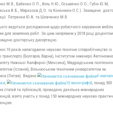
о М.В., Бабенко О.П., Філь Н.Ю., Осьмачко О.О., Губін Ю.М,
ська А.Б., Маркозов Д.О. та Кононихін О.С.). Захищено докт
ації Петренка Ю.А. та Шевченко М.В.
цього ведуться дослідження щодо робастного керування мобі
ми для земляних робіт. За цим напрямом у 2018 році доцентом
ахищено докторську дисертацію.
нні 10 років налагоджено науково-технічне співробітництво і
транспорту (Болгарія, Варна), Інститутом інженерії Автономн
ситету Нижньої Каліфорнії (Мексика), Мадридським політехні
итетом (Іспанія), Вільнюським технічним університетом ім.
наса (Литва). Видано
4 навчал
ики
,
10 монографій
, понад 500
х статей та публікацій, проведено декілька міжнародних
енцій, взято участь у понад 150 міжнародних науково-практи
енціях.