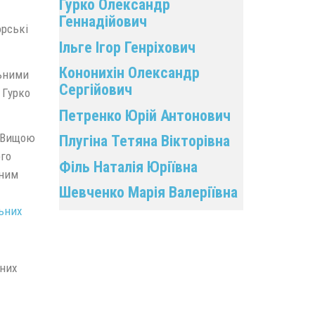
Гурко Олександр
Геннадійович
орські
Ільге Ігор Генріхович
Кононихін Олександр
льними
Сергійович
 Гурко
Петренко Юрій Антонович
з Вищою
Плугіна Тетяна Вікторівна
ого
Філь Наталія Юріївна
чним
Шевченко Марія Валеріївна
ьних
чних