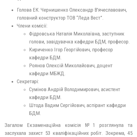
Голова ЕК: Чернишенко Олександр В'ячеславович,
головний конструктор ТОВ “Леда Вест”.
Члени комісії:
Фідровська Наталія Миколаївна, заступник
голови, завідувачка кафедри БДМ, професор.
Кириченко Ігор Георгійович, професор
кафедри БДМ.
Роянов Олексій Миколайович, доцент
кафедри МБЖД.
Секретарі:
Сумінов Андрій Володимирович, асистент
кафедри БДМ.
Штода Вадим Сергійович, аспірант кафедри
БДМ.
Загалом Екзаменаційна комісія №1 розглянула та
заслухала захист 53 кваліфікаційних робіт. Зокрема, 45