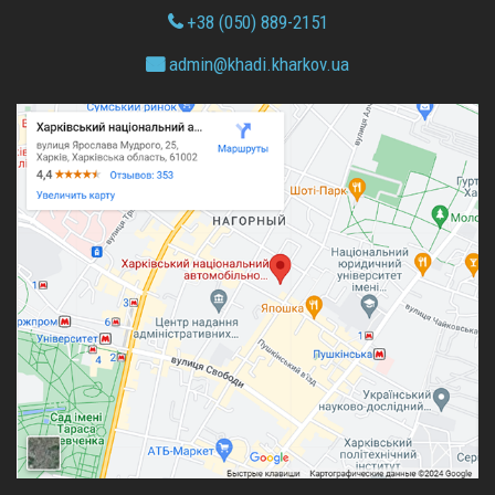
+38 (050) 889-2151
admin@
khadi.kharkov.
ua