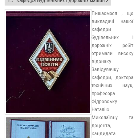
Кафедра Будівельних і дорожніх машин
Пишаємося , що
викладачі нашої
кафедри
будівельних і
дорожніх робіт
отримали високу
відзнаку.
Завідувачку
кафедри, доктора
технічних наук,
професора
Фідровську
Наталію
Миколаївну та
доцента,
кандидата