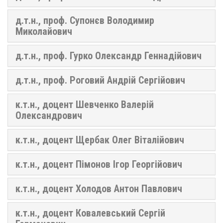
д.т.н., проф. Супонєв Володимир
Миколайович
д.т.н., проф. Гурко Олександр Геннадійович
д.т.н., проф. Роговий Андрій Сергійович
к.т.н., доцент Шевченко Валерій
Олександрович
к.т.н., доцент Щербак Олег Віталійович
к.т.н., доцент Пімонов Ігор Георгійович
к.т.н., доцент Холодов Антон Павлович
к.т.н., доцент Ковалевський Сергій