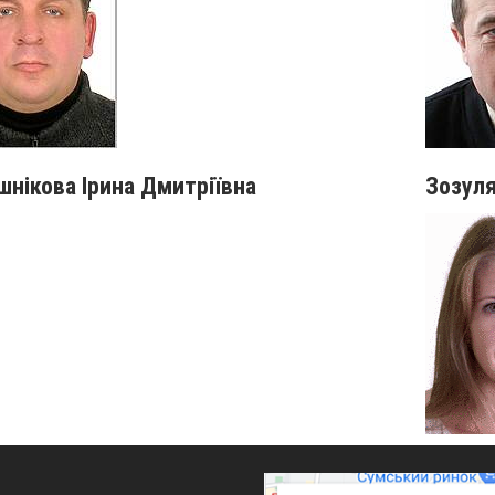
нікова Ірина Дмитріївна
Зозуля