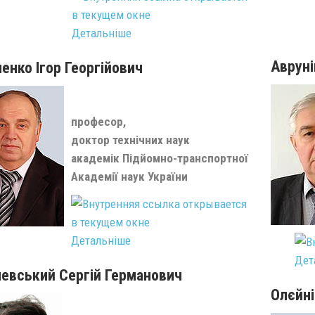
Детальніше
Авруні
енко Ігор Георгійович
професор,
доктор технічних наук
академік Підйомно-транспортної
Академії наук України
Детальніше
Дет
евський Сергій Германович
Олєйні