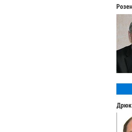
Розе
Дрюк