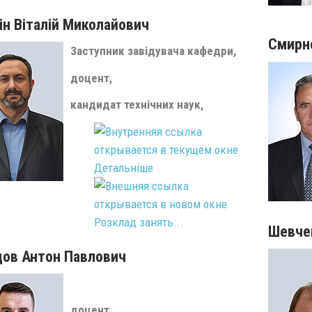
ін Віталій Миколайович
Смирно
Заступник завідувача кафедри,
доцент,
кандидат технічних наук,
Детальніше
Розклад занять...
Шевче
ов Антон Павлович
доцент,