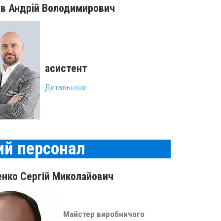
ов Андрiй Володимирович
асистент
Детальніше...
ий персонал
енко Сергій Миколайович
Майстер виробничого