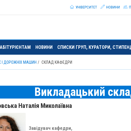
УНІВЕРСИТЕТ
НОВИНИ
П
АБІТУРІЄНТАМ
НОВИНИ
СПИСКИ ГРУП, КУРАТОРИ, СТИПЕ
Х І ДОРОЖНІХ МАШИН
СКЛАД КАФЕДРИ
Викладацький скла
вська Наталія Миколаївна
Завідувач кафедри,