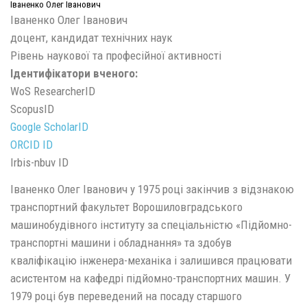
Іваненко Олег Іванович
Іваненко Олег Іванович
доцент, кандидат технічних наук
Рівень наукової та професійної активності
Ідентифікатори вченого:
WoS ResearcherID
ScopusID
Google ScholarID
ORCID ID
Irbis-nbuv ID
Іваненко Олег Іванович у 1975 році закінчив з відзнакою
транспортний факультет Ворошиловградського
машинобудівного інституту за спеціальністю «Підйомно-
транспортні машини і обладнання» та здобув
кваліфікацію інженера-механіка і залишився працювати
асистентом на кафедрі підйомно-транспортних машин. У
1979 році був переведений на посаду старшого