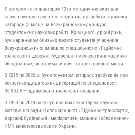
Є автором та співавтором 12ти методичних вказівок,
керує науковою роботою студентів, дві роботи отримали
нагороди (3 місце на Всеукраїнському конкурсі
студентських наукових робіт). Крім цього, у різні роки,
був керівником близько десяти студентів-учасників
Всеукраїнських олімпіад за спеціальністю «Підйомно-
транспортні, дорожні, будівельні і меліоративні машини і
обладнання», які отримали другі та треті призові місця.
З 2015 по 2020 р. був опонентом чотирьох здобувачів при
захисті кандидатських дисертацій по спеціальності
05.05.05 – піднімально-транспортні машини.
З 1993 по 2019 року був вченим секретарем Науково-
методичної ради зі спеціальності «Підйомно-транспортні,
дорожні, будівельні і меліоративні машини і обладнання»
НМК міністерства освіти України.