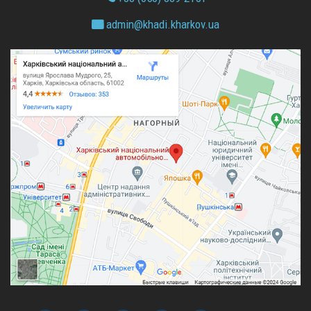
admin@
khadi.kharkov.
ua