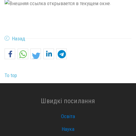
.
Назад
To top
Швидкі посилання
Освіта
Наука