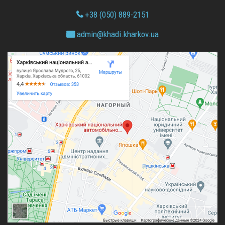
+38 (050) 889-2151
admin@
khadi.kharkov.
ua