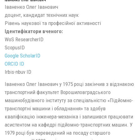
Іваненко Олег Іванович
доцент, кандидат технічних наук
Рівень наукової та професійної активності
Ідентифікатори вченого:
WoS ResearcherID
ScopusID
Google ScholarID
ORCID ID
Irbis-nbuv ID
Іваненко Олег Іванович у 1975 році закінчив з відзнакою
транспортний факультет Ворошиловградського
машинобудівного інституту за спеціальністю «Підйомно-
транспортні машини і обладнання» та здобув
кваліфікацію інженера-механіка і залишився працювати
асистентом на кафедрі підйомно-транспортних машин. У
1979 році був переведений на посаду старшого