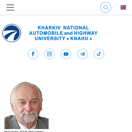
SEARCH
Іваненко Олег Іванович