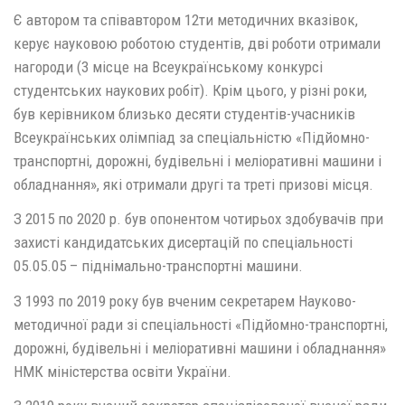
Є автором та співавтором 12ти методичних вказівок,
керує науковою роботою студентів, дві роботи отримали
нагороди (3 місце на Всеукраїнському конкурсі
студентських наукових робіт). Крім цього, у різні роки,
був керівником близько десяти студентів-учасників
Всеукраїнських олімпіад за спеціальністю «Підйомно-
транспортні, дорожні, будівельні і меліоративні машини і
обладнання», які отримали другі та треті призові місця.
З 2015 по 2020 р. був опонентом чотирьох здобувачів при
захисті кандидатських дисертацій по спеціальності
05.05.05 – піднімально-транспортні машини.
З 1993 по 2019 року був вченим секретарем Науково-
методичної ради зі спеціальності «Підйомно-транспортні,
дорожні, будівельні і меліоративні машини і обладнання»
НМК міністерства освіти України.