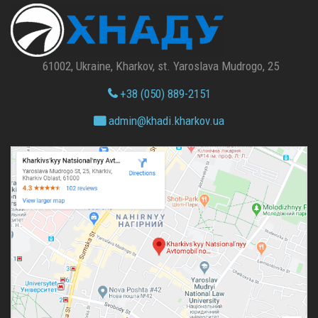
61002, Ukraine, Kharkov, st. Yaroslava Mudrogo, 25
+38 (050) 889-2151
admin@
khadi.kharkov.
ua