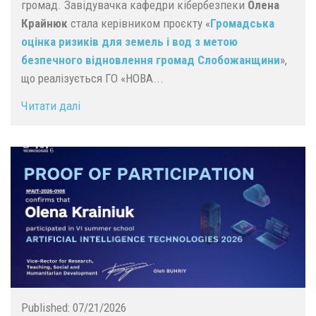
громад. Завідувачка кафедри кібербезпеки
Олена
Крайнюк
стала керівником проєкту «
Громадська
оцінка ризиків для земель і вод з метою
безпечного відновлення громад Слобожанщини
»,
що реалізується ГО «НОВА...
Читати далі
Published:
07/21/2026