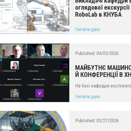
Викладачі кафедри
оглядової екскурсії
RoboLab в КНУБА
...
Читати далі
Published:
04/03/2026
МАЙБУТНЄ МАШИНОБ
Й КОНФЕРЕНЦІЇ В Х
На базі кафедри експлуатац
Читати далі
Published:
03/27/2026