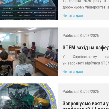
12 травня 2026 року в Х
дорожньому університеті в
Читати далі
Published:
05/08/2026
STEM захід на кафе
У Харківському наці
університеті відбувся STE
Читати далі
Published:
05/02/2026
Запрошуємо взяти уч