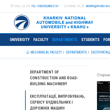
CALL US ON
TEL:+38(050)889-2151
EMAIL US AT
ADMIN@
KHADI.KH
UNIVERSITY
FACULTY
DEPARTMENTS
STUDENTS
FOR
MECHANICAL FACULTY
DEPARTMENTS
ЕКСПЛУАТАЦІ
DEPARTMENT OF
Сторінк
CONSTRUCTION AND ROAD-
BUILDING MACHINERY
ЕКСПЛУАТАЦІЇ, ВИПРОБУВАНЬ,
СЕРВІСУ БУДІВЕЛЬНИХ І
ДОРОЖНІХ МАШИН