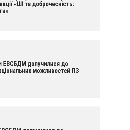
екції «ШІ та доброчесність:
ти»
ри ЕВСБДМ долучилися до
кціональних можливостей ПЗ