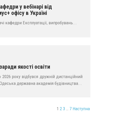
афедри у вебінарі від
ус+ офісу в Україні
ачі кафедри Експлуатації, випробувань...
заради якості освіти
го 2026 року відбувся дружній дистанційний
 Одеська державна академія будівництва...
1
2
3
…
7
Наступна