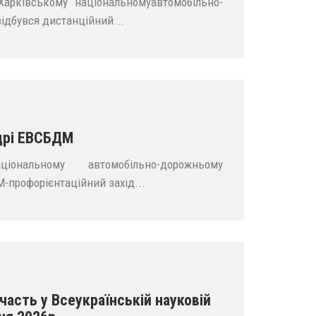
арківському національномуавтомобільно-
ідбувся дистанційний...
дрі ЕВСБДМ
ональному автомобільно-дорожньому
M-профорієнтаційний захід...
асть у Всеукраїнській науковій