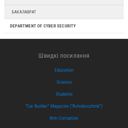
БАКАЛАВРАТ
DEPARTMENT OF CYBER ​​SECURITY
Швидкі посилання
Education
Science
Students
“Car Builder” Magazine (“Avtodorozhnik”)
Anti-Corruption