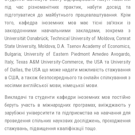
під час різноманітних практик, набути досвід та
підготуватися до майбутнього працевлаштування. Крім
того, кафедра іноземних мов має тісні зв'язки із
закордонними навчальними закладами, зокрема з
Universität Osnabrück; Technical University of Moldova; Comrat
State University, Moldova; D.A. Tsenov Academy of Economics,
Bulgaria; University of Eastern Piedmont Amedeo Avogardo,
Italy; Texas A&M University-Commerce, the USA та University
of Dallas, the USA що може надати можливість стажування
в США, а також безпосереднього та онлайн спілкування з
носіями англійської мови, німецької мови.
Викладачі та студенти кафедри іноземних мов постійно
беруть участь в міжнародних програмах, виїжджають у
зарубіжні університети та підприємства на навчання для
проведення спільних наукових досліджень, проходження
стажувань, підвищення кваліфікації тощо.