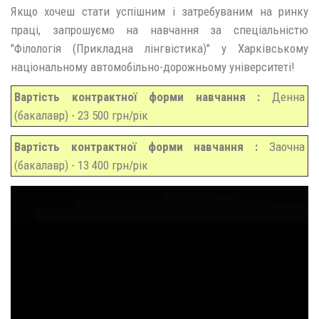
Якщо хочеш стати успішним і затребуваним на ринку
праці, запрошуємо на навчання за спеціальністю
"Філологія (Прикладна лінгвістика)" у Харківському
національному автомобільно-дорожньому університеті!
Вартість контрактної форми навчання :
Денна
(бакалавр) - 23 500 грн/рік
Вартість контрактної форми
навчання
:
Заочна
(бакалавр) - 13 400 грн/рік