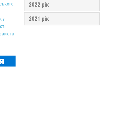
ського
2022 рік
2021 рік
есу
сті
ових та
я