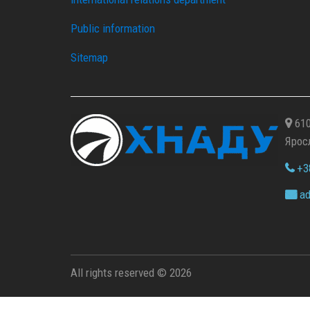
Public information
Sitemap
610
Ярос
+38
ad
All rights reserved © 2026