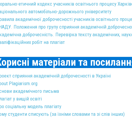
орально-етичний кодекс учасників освітнього процесу Харків
аціонального автомобільно-дорожнього університету
равила академічної доброчесності учасників освітнього проц
НАДУ. Положення про групу сприяння академічній доброчесно
кадемічна доброчесність. Перевірка тексту академічних, наук
валіфікаційних робіт на плагіат
Корисні матеріали та посиланн
роект сприяння академічній доброчесності в Україні
bout Plagiarism.org
снови академічного письма
лагіат у вищій освіті
ро соціальну модель плагіату
ому студенти списують (за їхніми словами та зі слів інших)