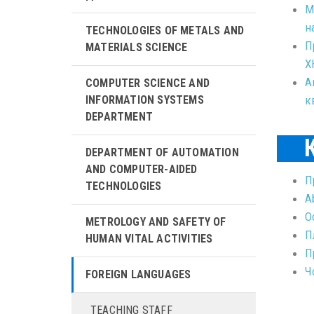
М
н
TECHNOLOGIES OF METALS AND
П
MATERIALS SCIENCE
Х
А
COMPUTER SCIENCE AND
к
INFORMATION SYSTEMS
DEPARTMENT
DEPARTMENT OF AUTOMATION
AND COMPUTER-AIDED
П
TECHNOLOGIES
A
О
METROLOGY AND SAFETY OF
П
HUMAN VITAL ACTIVITIES
П
Ч
FOREIGN LANGUAGES
TEACHING STAFF