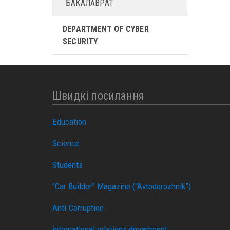
БАКАЛАВРАТ
DEPARTMENT OF CYBER ​​
SECURITY
Швидкі посилання
Education
Science
Students
“Car Builder” Magazine (“Avtodorozhnik”)
Anti-Corruption
international relations department