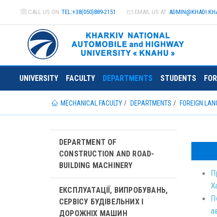
CALL US ON
TEL:+38(050)889-2151
EMAIL US AT
ADMIN@
KHADI.KH
UNIVERSITY
FACULTY
DEPARTMENTS
STUDENTS
FOR
MECHANICAL FACULTY
DEPARTMENTS
FOREIGN LA
DEPARTMENT OF
CONSTRUCTION AND ROAD-
BUILDING MACHINERY
П
Х
ЕКСПЛУАТАЦІЇ, ВИПРОБУВАНЬ,
П
СЕРВІСУ БУДІВЕЛЬНИХ І
а
ДОРОЖНІХ МАШИН