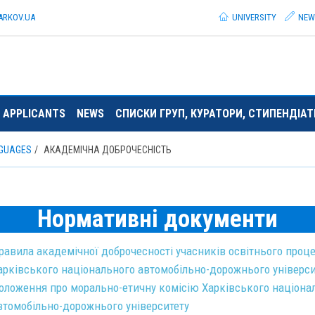
ARKOV.
UA
UNIVERSITY
NEW
 APPLICANTS
NEWS
СПИСКИ ГРУП, КУРАТОРИ, СТИПЕНДІА
NGUAGES
АКАДЕМІЧНА ДОБРОЧЕСНІСТЬ
Нормативні документи
равила академічної доброчесності учасників освітнього проц
арківського національного автомобільно-дорожнього універcи
оложення про морально-етичну комісію Харківського націона
втомобільно-дорожнього університету