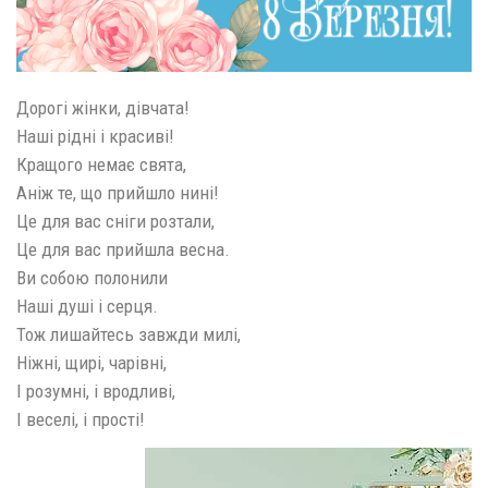
Дорогі жінки, дівчата!
Наші рідні і красиві!
Кращого немає свята,
Аніж те, що прийшло нині!
Це для вас сніги розтали,
Це для вас прийшла весна.
Ви собою полонили
Наші душі і серця.
Тож лишайтесь завжди милі,
Ніжні, щирі, чарівні,
І розумні, і вродливі,
І веселі, і прості!