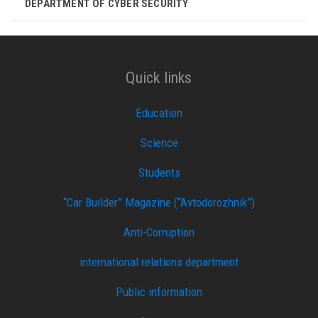
DEPARTMENT OF CYBER ​​SECURITY
Quick links
Education
Science
Students
“Car Builder” Magazine (“Avtodorozhnik”)
Anti-Corruption
international relations department
Public information