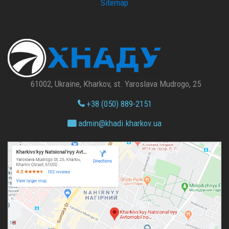
Sitemap
61002, Ukraine, Kharkov, st. Yaroslava Mudrogo, 25
+38 (050) 889-2151
admin@
khadi.kharkov.
ua