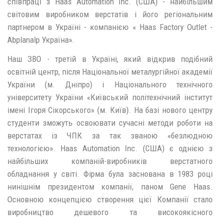
співпраці з Haas Automation Inc. (США) - найбільшим
світовим виробником верстатів і його регіональним
партнером в Україні - компанією « Haas Factory Outlet -
Abplanalp Україна».
Наш ЗВО - третій в Україні, який відкрив подібний
освітній центр, після Національної металургійної академії
України (м. Дніпро) і Національного технічного
університету України «Київський політехнічний інститут
імені Ігоря Сікорського» (м. Київ). На базі нового центру
студенти зможуть освоювати сучасні методи роботи на
верстатах із ЧПК за так званою «безлюдною
технологією». Haas Automation Inc. (США) є однією з
найбільших компаній-виробників верстатного
обладнання у світі. Фірма була заснована в 1983 році
нинішнім президентом компанії, паном Gene Haas.
Основною концепцією створення цієї Компанії стало
виробництво дешевого та високоякісного