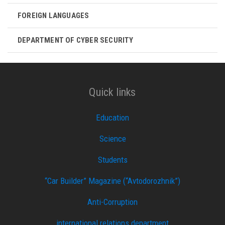
FOREIGN LANGUAGES
DEPARTMENT OF CYBER ​​SECURITY
Quick links
Education
Science
Students
“Car Builder” Magazine (“Avtodorozhnik”)
Anti-Corruption
international relations department