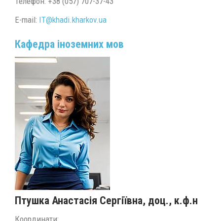
Телефон: +38 (057) 707-37-43
Е-mail:
IT@
khadi.kharkov.
ua
Кафедра іноземних мов
Птушка Анастасія Сергіївна
, доц., к.ф.н
Координати: