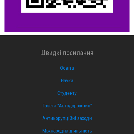
Швидкі посилання
Освіта
Наука
Студенту
Газета "Автодорожник"
Антикорупційні заходи
Міжнародна діяльність