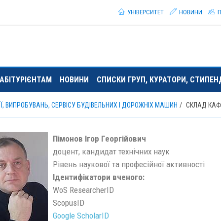
УНІВЕРСИТЕТ
НОВИНИ
П
АБІТУРІЄНТАМ
НОВИНИ
СПИСКИ ГРУП, КУРАТОРИ, СТИПЕ
Ї, ВИПРОБУВАНЬ, СЕРВІСУ БУДІВЕЛЬНИХ І ДОРОЖНІХ МАШИН
СКЛАД КА
Пімонов Ігор Георгійович
доцент, кандидат технічних наук
Рівень наукової та професійної активності
Ідентифікатори вченого:
WoS ResearcherID
ScopusID
Google ScholarID