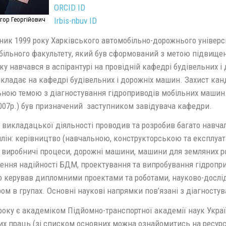
ORCID ID
Ігор Георгійович
Irbis-nbuv ID
ик 1999 року Харківського автомобільно-дорожнього університ
більного факультету, який був сформований з метою підвищенн
ку навчався в аспірантурі на провідній кафедрі будівельних і
кладає на кафедрі будівельних і дорожніх машин. Захист канд
ьною темою з діагностування гідроприводів мобільних машин.
007р.) був призначений заступником завідувача кафедри.
 викладацької діяльності проводив та розробив багато навча
лін: керівництво (навчальною, конструкторською та експлуат
 виробничі процеси, дорожні машини, машини для земляних ро
ення надійності БДМ, проектування та випробування гідропри
о керував дипломними проектами та роботами, науково-дослі
ом в групах. Основні наукові напрямки пов’язані з діагност
року є академіком Підйомно-транспортної академії наук Украї
х праць (зі списком основних можна ознайомитись на ресурсі 