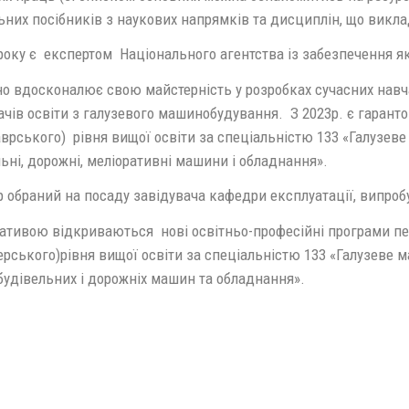
ьних посібників з наукових напрямків та дисциплін, що викла
року є експертом Національного агентства із забезпечення як
но вдосконалює свою майстерність у розробках сучасних навча
ачів освіти з галузевого машинобудування. З 2023р. є гарант
врського) рівня вищої освіти за спеціальністю 133 «Галузев
ьні, дорожні, меліоративні машини і обладнання».
р обраний на посаду завідувача кафедри експлуатації, випроб
ціативою відкриваються нові освітньо-професійні програми пе
ерського)рівня вищої освіти за спеціальністю 133 «Галузеве 
будівельних і дорожніх машин та обладнання».