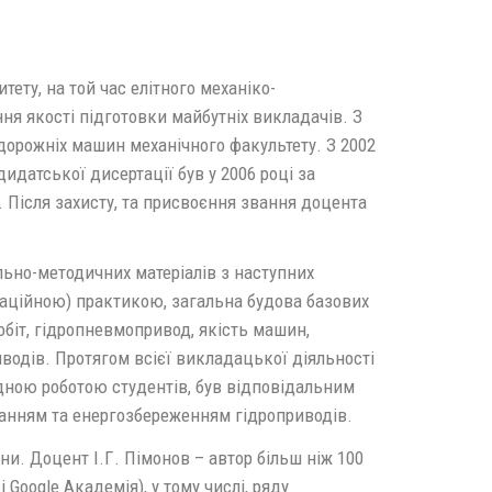
ету, на той час елітного механіко-
я якості підготовки майбутніх викладачів. З
 дорожніх машин механічного факультету. З 2002
идатської дисертації був у 2006 році за
 Після захисту, та присвоєння звання доцента
льно-методичних матеріалів з наступних
аційною) практикою, загальна будова базових
біт, гідропневмопривод, якість машин,
водів. Протягом всієї викладацької діяльності
дною роботою студентів, був відповідальним
уванням та енергозбереженням гідроприводів.
ни. Доцент І.Г. Пімонов – автор більш ніж 100
Google Академія), у тому числі, ряду