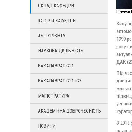
СКЛАД КАФЕДРИ
Пімонов 
ІСТОРІЯ КАФЕДРИ
Випускн
автомо
АБІТУРІЄНТУ
1999 ро
року ви
НАУКОВА ДІЯЛЬНІСТЬ
актуал
ДАК (2
БАКАЛАВРАТ G11
Під час
дисцип
БАКАЛАВРАТ G11+G7
машин,
МАГІСТРАТУРА
підвищ
успішн
АКАДЕМІЧНА ДОБРОЧЕСНІСТЬ
куратор
З 2013 
НОВИНИ
наукови