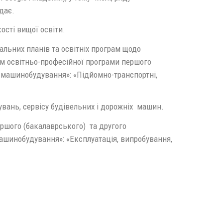
дає.
ості вищої освіти.
льних планів та освітніх програм щодо
ом освітньо-професійної програми першого
е машинобудування»: «Підйомно-транспортні,
увань, сервісу будівельних і дорожніх машин.
ршого (бакалаврського) та другого
машинобудування»: «Експлуатація, випробування,