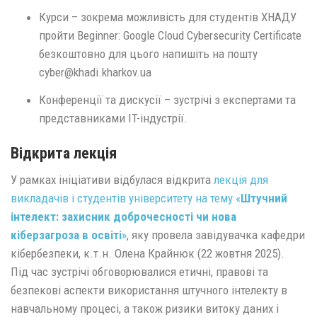
Курси – зокрема можливість для студентів ХНАДУ
пройти Beginner: Google Cloud Cybersecurity Certificate
безкоштовно для цього напишіть на пошту
cyber@khadi.kharkov.ua
Конференції та дискусії – зустрічі з експертами та
представниками IT-індустрії.
Відкрита лекція
У рамках ініціативи відбулася відкрита
лекція для
викладачів і студентів університету на тему «
Штучний
інтелект: захисник доброчесності чи нова
кіберзагроза в освіті
»
, яку провела завідувачка кафедри
кібербезпеки, к.т.н. Олена Крайнюк (22 жовтня 2025).
Під час зустрічі обговорювалися етичні, правові та
безпекові аспекти використання штучного інтелекту в
навчальному процесі, а також ризики витоку даних і