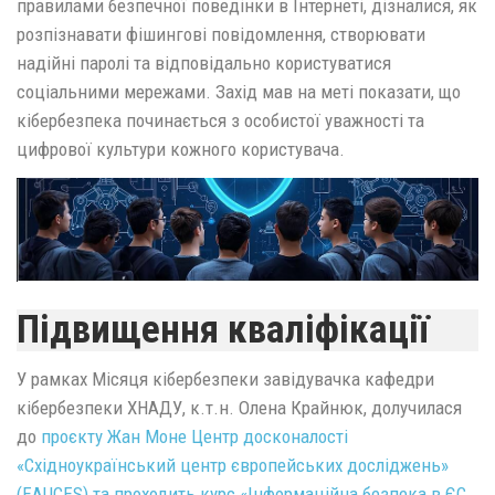
правилами безпечної поведінки в Інтернеті, дізналися, як
розпізнавати фішингові повідомлення, створювати
надійні паролі та відповідально користуватися
соціальними мережами. Захід мав на меті показати, що
кібербезпека починається з особистої уважності та
цифрової культури кожного користувача.
Підвищення кваліфікації
У рамках Місяця кібербезпеки завідувачка кафедри
кібербезпеки ХНАДУ, к.т.н. Олена Крайнюк, долучилася
до
проєкту Жан Моне Центр досконалості
«Східноукраїнський центр європейських досліджень»
(EAUCES) та проходить курс «Інформаційна безпека в ЄС