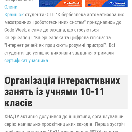
Олени
Крайнюк
студенти ОПП "Кібербезпека автоматизованих
мехатронних і робототехнічних систем" приєднались до
Code Week, а саме до заходів, що стосуються
кібербезпеці: "Кібербезпека та цифрова гігієна" та
"Інтернет речей: як працюють розумні пристрої". Всі
студенти, що успішно виконали завдання отримали
сертифікат учасника
.
Організація інтерактивних
занять із учнями 10-11
класів
ХНАДУ активно долучився до ініціативи, організувавши
серію навчально-просвітницьких заходів. Перша зустріч
відбулась із учнями 10–11 класів ліцею №134 на тему