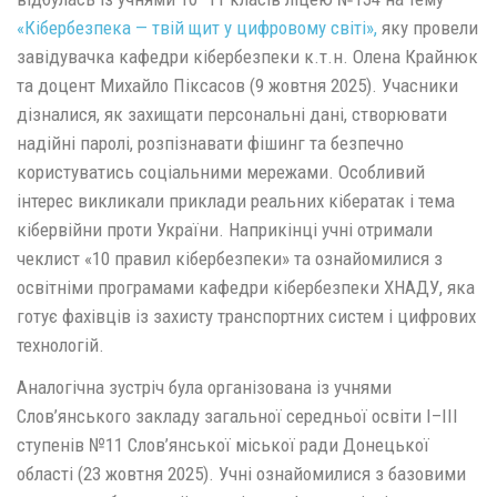
«Кібербезпека — твій щит у цифровому світі»,
яку провели
завідувачка кафедри кібербезпеки к.т.н. Олена Крайнюк
та доцент Михайло Піксасов (9 жовтня 2025). Учасники
дізналися, як захищати персональні дані, створювати
надійні паролі, розпізнавати фішинг та безпечно
користуватись соціальними мережами. Особливий
інтерес викликали приклади реальних кібератак і тема
кібервійни проти України. Наприкінці учні отримали
чеклист «10 правил кібербезпеки» та ознайомилися з
освітніми програмами кафедри кібербезпеки ХНАДУ, яка
готує фахівців із захисту транспортних систем і цифрових
технологій.
Аналогічна зустріч була організована із учнями
Слов’янського закладу загальної середньої освіти І–ІІІ
ступенів №11 Слов’янської міської ради Донецької
області (23 жовтня 2025). Учні ознайомилися з базовими