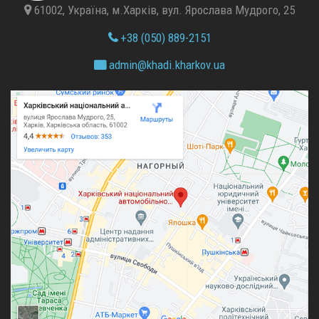
61002, Україна, м.Харків, вул. Ярослава Мудрого, 25
+38 (050) 889-2151
admin@
khadi.kharkov.
ua