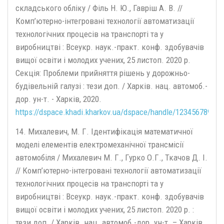
складського обліку / Філь Н. Ю., Гавріш А. В. //
Комп’ютерно-інтегровані технології автоматизації
технологічних процесів на транспорті та у
виробництві : Всеукр. наук.-практ. конф. здобувачів
вищої освіти і молодих учених, 25 листоп. 2020 р.
Секція: Проблеми прийняття рішень у дорожньо-
будівельній галузі : тези доп. / Харків. нац. автомоб.-
дор. ун-т. - Харків, 2020.
https://dspace.khadi.kharkov.ua/dspace/handle/123456789/33
14. Михалевич, М. Г. Ідентифікація математичної
моделі елементів електромеханічної трансмісії
автомобіля / Михалевич М. Г., Гурко О.Г., Ткачов Д. І.
// Комп’ютерно-інтегровані технології автоматизації
технологічних процесів на транспорті та у
виробництві : Всеукр. наук.-практ. конф. здобувачів
вищої освіти і молодих учених, 25 листоп. 2020 р. :
тези доп. / Харків. нац. автомоб.-дор. ун-т. – Харків,