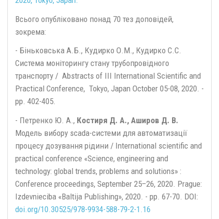
2020, Tokyo, Japan.
Всього опубліковано понад 70 тез доповідей,
зокрема:
- Біньковська А.Б., Кудирко О.М., Кудирко С.С.
Cистема моніторингу стану трубопровідного
транспорту / Abstracts of III International Scientific and
Practical Conference, Tokyo, Japan October 05-08, 2020. -
pp. 402-405.
- Петренко Ю. А.,
Костиря Д. А., Аширов Д. В.
Модель вибору scada-системи для автоматизації
процесу дозування рідини / International scientific and
practical conference «Science, engineering and
technology: global trends, problems and solutions» :
Conference proceedings, September 25–26, 2020. Prague:
Izdevnieciba «Baltija Publishing», 2020. - pp. 67-70. DOI:
doi.org/10.30525/978-9934-588-79-2-1.16