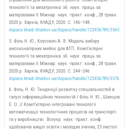
технології та мехатроніка: зб. наук. праць за
матеріалами ІІ Міжнар. наук.-практ. конф., 28 травн.
2020 р. Харків, ХНАДУ, 2020. С. 146–148.
dspace.khadi.kharkov.ua/dspace/handle/123456789/3545
5. Філь Н. Ю., Клусович А. В. Модель вибору
високонапірних мийок для АТП. Комп’ютерні
технології та мехатроніка: зб. наук. праць за
матеріалами ІІ Міжнар. наук.-практ. конф., 28 травн.
2020 р. Харків, ХНАДУ, 2020. С. 244–246.
dspace.khadi.kharkov.ua/dspace/handle/123456789/3576
6. Філь, Н. Ю. Тенденції розвитку спеціальностей в
галузі інформаційних технологій / Філь Н. Ю., Швецов
Е. О. // Комп’ютерно-інтегровані технології
автоматизації технологічних процесів на транспорті
та у виробництві : Всеукр. наук.-практ. конф.
здобувачів вищої освіти і молодих учених, 25 листоп.