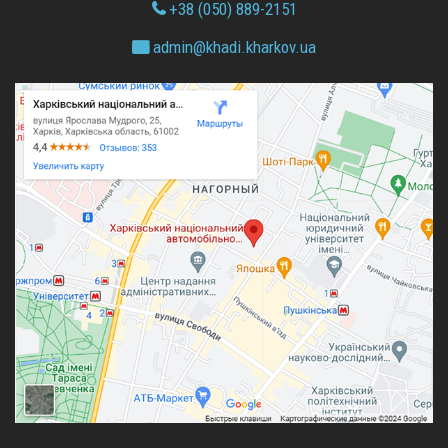
+38 (050) 889-2151
admin@
khadi.kharkov.
ua