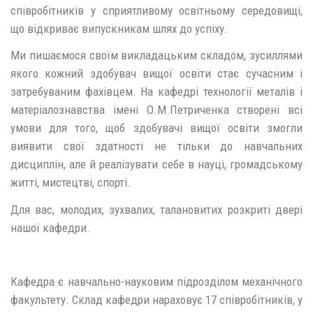
співробітників у сприятливому освітньому середовищі,
що відкриває випускникам шлях до успіху.
Ми пишаємося своїм викладацьким складом, зусиллями
якого кожний здобувач вищої освіти стає сучасним і
затребуваним фахівцем. На кафедрі технології металів і
матеріалознавства імені О.М.Петриченка створені всі
умови для того, щоб здобувачі вищої освіти змогли
виявити свої здатності не тільки до навчальних
дисциплін, але й реалізувати себе в науці, громадському
житті, мистецтві, спорті.
Для вас, молодих, зухвалих, талановитих розкриті двері
нашої кафедри.
Кафедра є навчально-науковим підрозділом механічного
факультету. Склад кафедри нараховує 17 співробітників, у