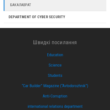
БАКАЛАВРАТ
DEPARTMENT OF CYBER ​​SECURITY
Швидкі посилання
Education
Science
Students
“Car Builder” Magazine (“Avtodorozhnik”)
Anti-Corruption
international relations department